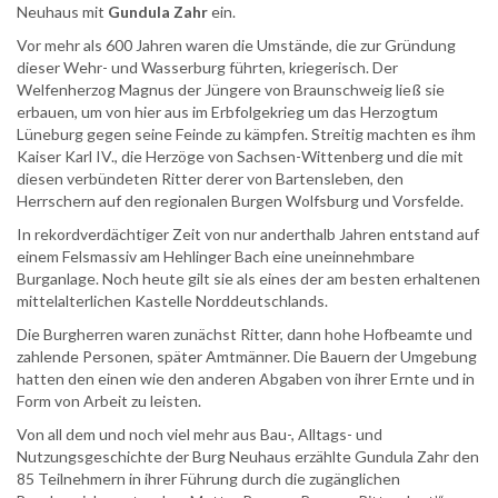
Neuhaus mit
Gundula Zahr
ein.
Vor mehr als 600 Jahren waren die Umstände, die zur Gründung
dieser Wehr- und Wasserburg führten, kriegerisch. Der
Welfenherzog Magnus der Jüngere von Braunschweig ließ sie
erbauen, um von hier aus im Erbfolgekrieg um das Herzogtum
Lüneburg gegen seine Feinde zu kämpfen. Streitig machten es ihm
Kaiser Karl IV., die Herzöge von Sachsen-Wittenberg und die mit
diesen verbündeten Ritter derer von Bartensleben, den
Herrschern auf den regionalen Burgen Wolfsburg und Vorsfelde.
In rekordverdächtiger Zeit von nur anderthalb Jahren entstand auf
einem Felsmassiv am Hehlinger Bach eine uneinnehmbare
Burganlage. Noch heute gilt sie als eines der am besten erhaltenen
mittelalterlichen Kastelle Norddeutschlands.
Die Burgherren waren zunächst Ritter, dann hohe Hofbeamte und
zahlende Personen, später Amtmänner. Die Bauern der Umgebung
hatten den einen wie den anderen Abgaben von ihrer Ernte und in
Form von Arbeit zu leisten.
Von all dem und noch viel mehr aus Bau-, Alltags- und
Nutzungsgeschichte der Burg Neuhaus erzählte Gundula Zahr den
85 Teilnehmern in ihrer Führung durch die zugänglichen