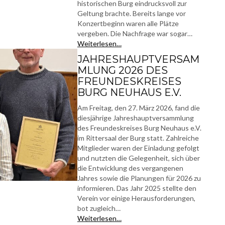
historischen Burg eindrucksvoll zur
Geltung brachte. Bereits lange vor
Konzertbeginn waren alle Plätze
vergeben. Die Nachfrage war sogar…
Weiterlesen…
JAHRESHAUPTVERSAM
MLUNG 2026 DES
FREUNDESKREISES
BURG NEUHAUS E.V.
Am Freitag, den 27. März 2026, fand die
diesjährige Jahreshauptversammlung
des Freundeskreises Burg Neuhaus e.V.
im Rittersaal der Burg statt. Zahlreiche
Mitglieder waren der Einladung gefolgt
und nutzten die Gelegenheit, sich über
die Entwicklung des vergangenen
Jahres sowie die Planungen für 2026 zu
informieren. Das Jahr 2025 stellte den
Verein vor einige Herausforderungen,
bot zugleich…
Weiterlesen…