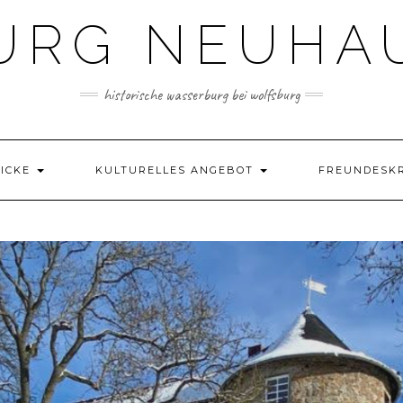
URG NEUHA
historische wasserburg bei wolfsburg
LICKE
KULTURELLES ANGEBOT
FREUNDESK