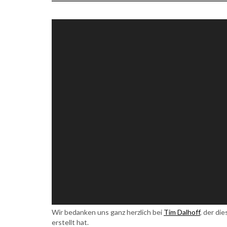
Wir bedanken uns ganz herzlich bei
Tim Dalhoff
, der d
erstellt hat.