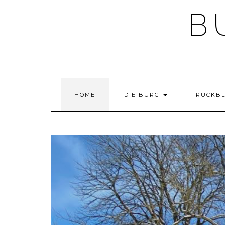
Skip
B
to
content
HOME
DIE BURG
RÜCKB