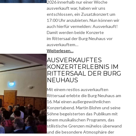
2026 innerhalb nur einer Woche
ausverkauft war, haben wir uns
entschlossen, ein Zusatzkonzert um
17:00 Uhr anzubieten. Nun können wir
auch hierfür vermelden: Ausverkauft!
Damit werden beide Konzerte
im Rittersaal der Burg Neuhaus vor
ausverkauftem…
Weiterlesen…
AUSVERKAUFTES
KONZERTERLEBNIS IM
RITTERSAAL DER BURG
NEUHAUS
Mit einem restlos ausverkauften
Rittersaal erlebte die Burg Neuhaus am
16. Mai einen außergewöhnlichen
Konzertabend. Martin Blohm und seine
Söhne begeisterten das Publikum mit
einem musikalischen Programm, das
stilistische Grenzen mühelos überwand
und die besondere Atmosphäre der