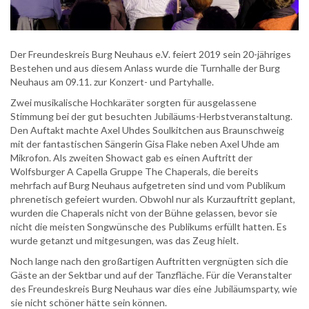
Der Freundeskreis Burg Neuhaus e.V. feiert 2019 sein 20-jähriges
Bestehen und aus diesem Anlass wurde die Turnhalle der Burg
Neuhaus am 09.11. zur Konzert- und Partyhalle.
Zwei musikalische Hochkaräter sorgten für ausgelassene
Stimmung bei der gut besuchten Jubiläums-Herbstveranstaltung.
Den Auftakt machte Axel Uhdes Soulkitchen aus Braunschweig
mit der fantastischen Sängerin Gisa Flake neben Axel Uhde am
Mikrofon. Als zweiten Showact gab es einen Auftritt der
Wolfsburger A Capella Gruppe The Chaperals, die bereits
mehrfach auf Burg Neuhaus aufgetreten sind und vom Publikum
phrenetisch gefeiert wurden. Obwohl nur als Kurzauftritt geplant,
wurden die Chaperals nicht von der Bühne gelassen, bevor sie
nicht die meisten Songwünsche des Publikums erfüllt hatten. Es
wurde getanzt und mitgesungen, was das Zeug hielt.
Noch lange nach den großartigen Auftritten vergnügten sich die
Gäste an der Sektbar und auf der Tanzfläche. Für die Veranstalter
des Freundeskreis Burg Neuhaus war dies eine Jubiläumsparty, wie
sie nicht schöner hätte sein können.