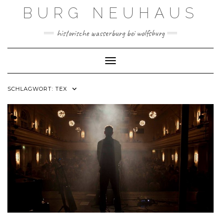
Skip
BURG NEUHAUS
to
content
historische wasserburg bei wolfsburg
Toggle Navigation
SCHLAGWORT:
TEX