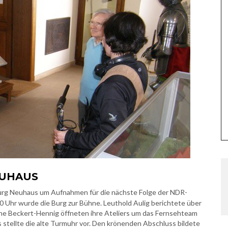
EUHAUS
rg Neuhaus um Aufnahmen für die nächste Folge der NDR-
 Uhr wurde die Burg zur Bühne. Leuthold Aulig berichtete über
nne Beckert-Hennig öffneten ihre Ateliers um das Fernsehteam
s stellte die alte Turmuhr vor. Den krönenden Abschluss bildete