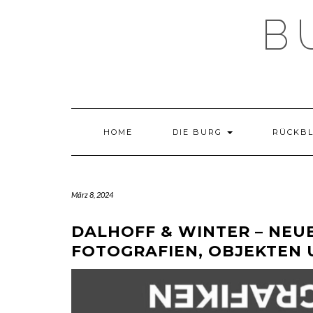
Skip
B
to
content
HOME
DIE BURG
RÜCKB
März 8, 2024
DALHOFF & WINTER – NEU
FOTOGRAFIEN, OBJEKTEN 