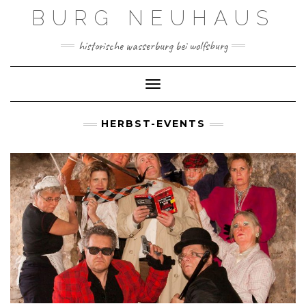
Skip
BURG NEUHAUS
to
content
historische wasserburg bei wolfsburg
Toggle Navigation
HERBST-EVENTS